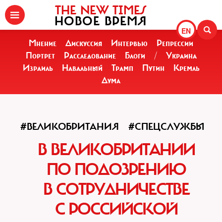
THE NEW TIMES
НОВОЕ ВРЕМЯ
EN
Мнение
Дискуссия
Интервью
Репрессии
Портрет
Расследование
Блоги
/
Украина
Израиль
Навальный
Трамп
Путин
Кремль
Дума
#ВЕЛИКОБРИТАНИЯ
#СПЕЦСЛУЖБЫ
В ВЕЛИКОБРИТАНИИ
ПО ПОДОЗРЕНИЮ
В СОТРУДНИЧЕСТВЕ
С РОССИЙСКОЙ