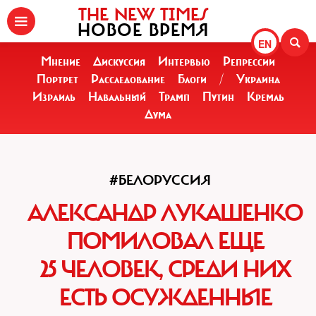
THE NEW TIMES
НОВОЕ ВРЕМЯ
EN
Мнение
Дискуссия
Интервью
Репрессии
Портрет
Расследование
Блоги
/
Украина
Израиль
Навальный
Трамп
Путин
Кремль
Дума
#БЕЛОРУССИЯ
АЛЕКСАНДР ЛУКАШЕНКО
ПОМИЛОВАЛ ЕЩЕ
25 ЧЕЛОВЕК, СРЕДИ НИХ
ЕСТЬ ОСУЖДЕННЫЕ