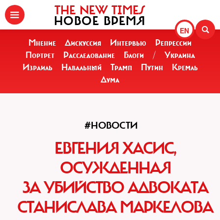
THE NEW TIMES
НОВОЕ ВРЕМЯ
EN
Мнение
Дискуссия
Интервью
Репрессии
Портрет
Расследование
Блоги
/
Украина
Израиль
Навальный
Трамп
Путин
Кремль
Дума
#НОВОСТИ
ЕВГЕНИЯ ХАСИС,
ОСУЖДЕННАЯ
ЗА УБИЙСТВО АДВОКАТА
СТАНИСЛАВА МАРКЕЛОВА