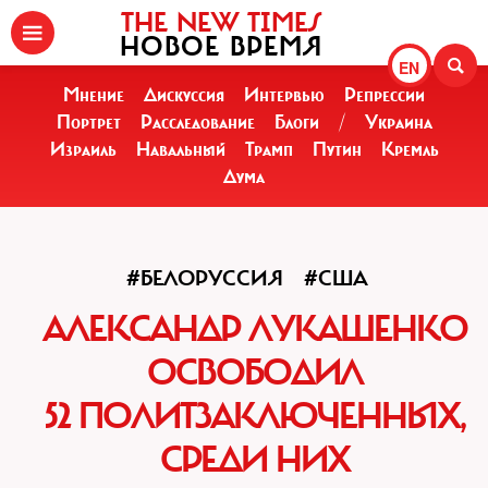
THE NEW TIMES
НОВОЕ ВРЕМЯ
EN
Мнение
Дискуссия
Интервью
Репрессии
Портрет
Расследование
Блоги
/
Украина
Израиль
Навальный
Трамп
Путин
Кремль
Дума
#БЕЛОРУССИЯ
#США
АЛЕКСАНДР ЛУКАШЕНКО
ОСВОБОДИЛ
52 ПОЛИТЗАКЛЮЧЕННЫХ,
СРЕДИ НИХ