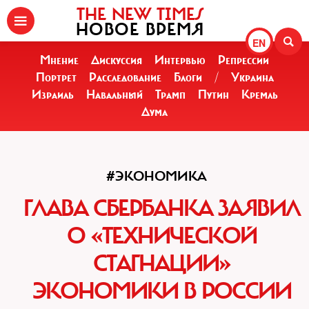
THE NEW TIMES
НОВОЕ ВРЕМЯ
EN
Мнение
Дискуссия
Интервью
Репрессии
Портрет
Расследование
Блоги
/
Украина
Израиль
Навальный
Трамп
Путин
Кремль
Дума
#ЭКОНОМИКА
ГЛАВА СБЕРБАНКА ЗАЯВИЛ
О «ТЕХНИЧЕСКОЙ
СТАГНАЦИИ»
ЭКОНОМИКИ В РОССИИ