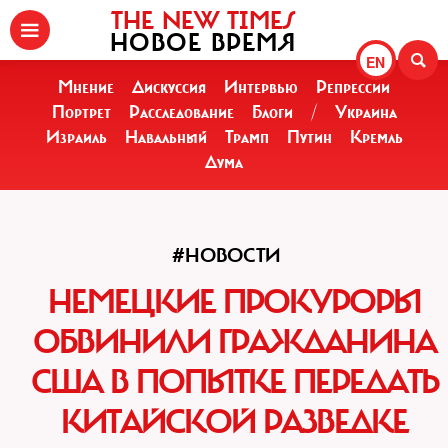
THE NEW TIMES
НОВОЕ ВРЕМЯ
EN
Мнение
Дискуссия
Интервью
Репрессии
Портрет
Расследование
Блоги
/
Украина
Израиль
Навальный
Трамп
Путин
Кремль
Дума
#НОВОСТИ
НЕМЕЦКИЕ ПРОКУРОРЫ
ОБВИНИЛИ ГРАЖДАНИНА
США В ПОПЫТКЕ ПЕРЕДАТЬ
КИТАЙСКОЙ РАЗВЕДКЕ