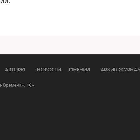
ии.
АВТОРЫ
НОВОСТИ
МНЕНИЯ
АРХИВ ЖУРНА
 Времена». 16+