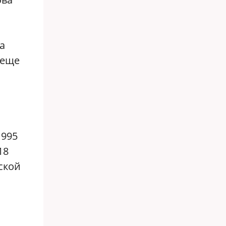
а
 еще
1995
18
ской