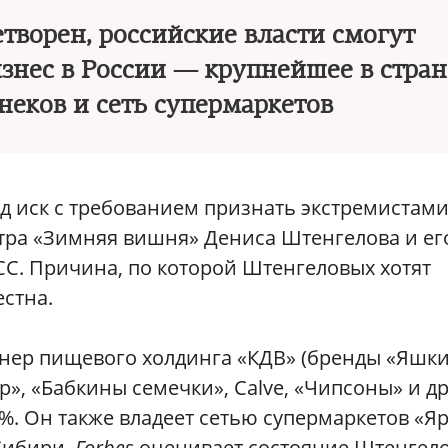
етворен, российские власти смогут
знес в России — крупнейшее в стран
неков и сеть супермаркетов
уд иск с требованием признать экстремистам
тра «Зимняя вишня» Дениса Штенгелова и ег
СС. Причина, по которой Штенгеловых хотят
естна.
нер пищевого холдинга «КДВ» (бренды «Яшки
, «Бабкины семечки», Calve, «Чипсоны» и др.
%. Он также владеет сетью супермаркетов «Яр
Сибири.
Forbes
оценивает состояние Штенгел