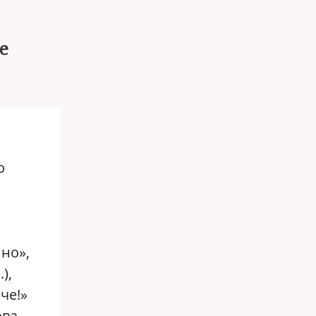
е
и
о
но»,
),
че!»
ова