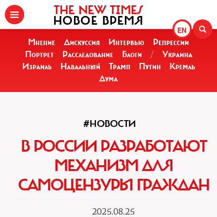
THE NEW TIMES
НОВОЕ ВРЕМЯ
EN
Мнение
Дискуссия
Интервью
Репрессии
Портрет
Расследование
Блоги
/
Украина
Израиль
Навальный
Трамп
Путин
Кремль
Дума
#НОВОСТИ
В РОССИИ РАЗРАБОТАЮТ
МЕХАНИЗМ ДЛЯ
САМОЦЕНЗУРЫ ГРАЖДАН
2025.08.25