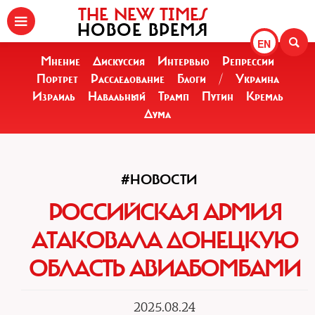
THE NEW TIMES
НОВОЕ ВРЕМЯ
EN
Мнение
Дискуссия
Интервью
Репрессии
Портрет
Расследование
Блоги
/
Украина
Израиль
Навальный
Трамп
Путин
Кремль
Дума
#НОВОСТИ
РОССИЙСКАЯ АРМИЯ
АТАКОВАЛА ДОНЕЦКУЮ
ОБЛАСТЬ АВИАБОМБАМИ
2025.08.24