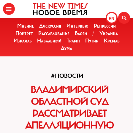
THE NEW TIMES
НОВОЕ ВРЕМЯ
EN
Мнение
Дискуссия
Интервью
Репрессии
Портрет
Расследование
Блоги
/
Украина
Израиль
Навальный
Трамп
Путин
Кремль
Дума
#НОВОСТИ
ВЛАДИМИРСКИЙ
ОБЛАСТНОЙ СУД
РАССМАТРИВАЕТ
АПЕЛЛЯЦИОННУЮ