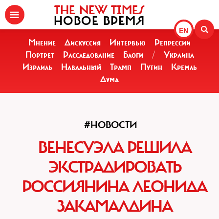
THE NEW TIMES
НОВОЕ ВРЕМЯ
EN
Мнение
Дискуссия
Интервью
Репрессии
Портрет
Расследование
Блоги
/
Украина
Израиль
Навальный
Трамп
Путин
Кремль
Дума
#НОВОСТИ
ВЕНЕСУЭЛА РЕШИЛА
ЭКСТРАДИРОВАТЬ
РОССИЯНИНА ЛЕОНИДА
ЗАКАМАЛДИНА