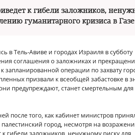
приведет к гибели заложников, нену
блению гуманитарного кризиса в Газе
сь в Тель-Авиве и городах Израиля в субботу
ения соглашения о заложниках и прекращен
 к запланированной операции по захвату гор
 пленных призвали к всеобщей забастовке в з
к они предупреждают, станет смертельным для
ей после того, как кабинет министров приня
 палестинский город, несмотря на возражени
т к гибели заложников, ненужному риску для