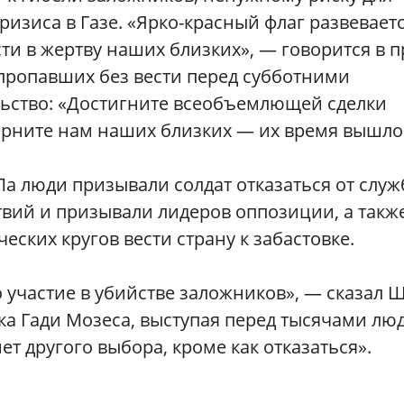
ризиса в Газе. «Ярко-красный флаг развевает
и в жертву наших близких», — говорится в п
пропавших без вести перед субботними
ьство: «Достигните всеобъемлющей сделки
ерните нам наших близких — их время вышло
а люди призывали солдат отказаться от слу
твий и призывали лидеров оппозиции, а такж
еских кругов вести страну к забастовке.
о участие в убийстве заложников», — сказал 
а Гади Мозеса, выступая перед тысячами лю
ет другого выбора, кроме как отказаться».