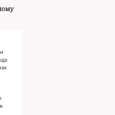
жному
ии
ода
нак
л
я