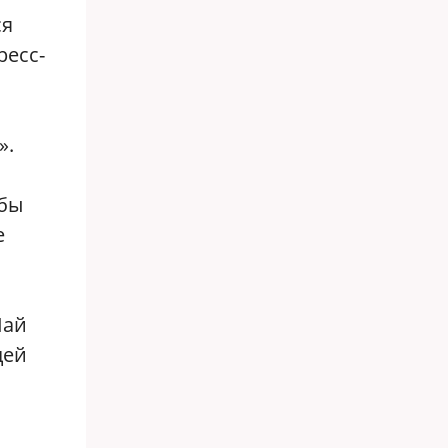
ся
ресс-
».
жбы
е
Шай
дей