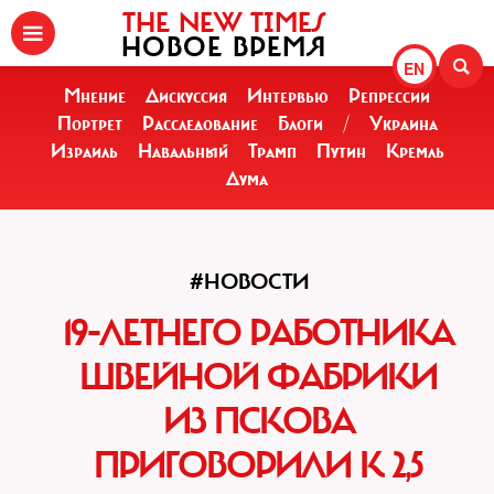
THE NEW TIMES
НОВОЕ ВРЕМЯ
EN
Мнение
Дискуссия
Интервью
Репрессии
Портрет
Расследование
Блоги
/
Украина
Израиль
Навальный
Трамп
Путин
Кремль
Дума
#НОВОСТИ
19-ЛЕТНЕГО РАБОТНИКА
ШВЕЙНОЙ ФАБРИКИ
ИЗ ПСКОВА
ПРИГОВОРИЛИ К 2,5