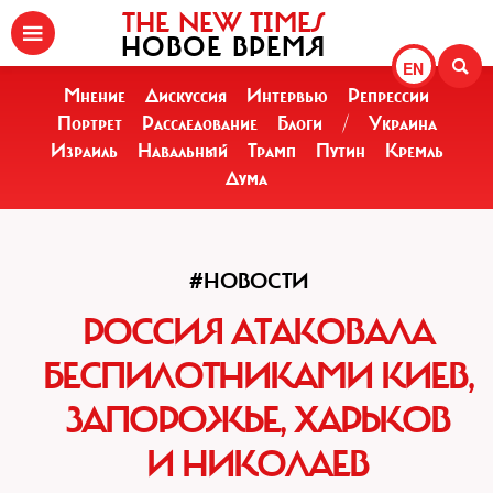
THE NEW TIMES
НОВОЕ ВРЕМЯ
EN
Мнение
Дискуссия
Интервью
Репрессии
Портрет
Расследование
Блоги
/
Украина
Израиль
Навальный
Трамп
Путин
Кремль
Дума
#НОВОСТИ
РОССИЯ АТАКОВАЛА
БЕСПИЛОТНИКАМИ КИЕВ,
ЗАПОРОЖЬЕ, ХАРЬКОВ
И НИКОЛАЕВ