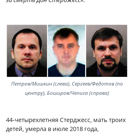
Петров/Мишкин (слева), Сергеев/Федотов (по
центру), Боширов/Чепига (справа)
44‑четырехлетняя Стерджесс, мать троих
детей, умерла в июле 2018 года,