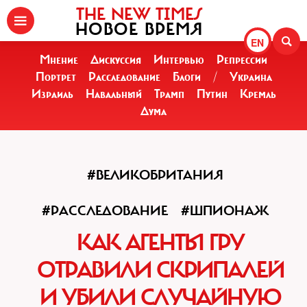
THE NEW TIMES
НОВОЕ ВРЕМЯ
EN
Мнение
Дискуссия
Интервью
Репрессии
Портрет
Расследование
Блоги
/
Украина
Израиль
Навальный
Трамп
Путин
Кремль
Дума
#ВЕЛИКОБРИТАНИЯ
#РАССЛЕДОВАНИЕ
#ШПИОНАЖ
КАК АГЕНТЫ ГРУ
ОТРАВИЛИ CКРИПАЛЕЙ
И УБИЛИ СЛУЧАЙНУЮ