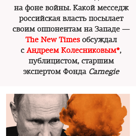
на фоне войны. Какой месседж
российская власть посылает
своим оппонентам на Западе —
The New Times
обсуждал
с
Андреем Колесниковым*
,
публицистом, старшим
экспертом Фонда
Carnegie