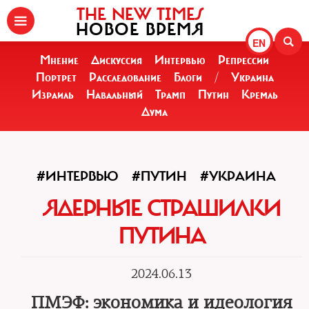
THE NEW TIMES
НОВОЕ ВРЕМЯ
EN
Мнение
Дискуссия
Интервью
Репрессии
Портрет
Расследование
Блоги
/
Украина
Израиль
Навальный
Трамп
Путин
Кремль
Дума
#ИНТЕРВЬЮ
#ПУТИН
#УКРАИНА
ЯДЕРНЫЕ СТРАШИЛКИ
ПУТИНА
2024.06.13
ПМЭФ: экономика и идеология