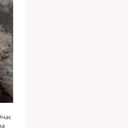
йчас
на