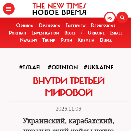
THE NEW TIMES
НОВОЕ ВРЕМЯ
РУ
Opinion
Discussion
Interview
Repressions
Portrait
Investigation
Blogs
/
Ukraine
Israel
Navalny
Trump
Putin
Kremlin
Duma
#ISRAEL
#OPINION
#UKRAINE
ВНУТРИ ТРЕТЬЕЙ
МИРОВОЙ
2023.11.03
Украинский, карабахский,