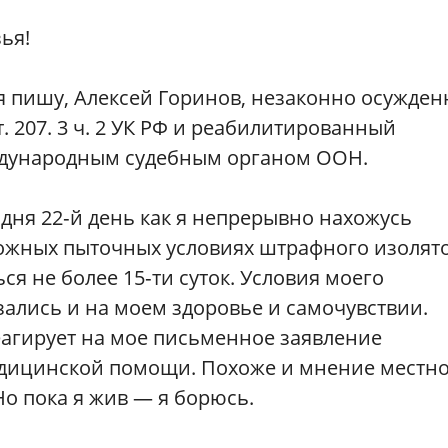
ья!
я пишу, Алексей Горинов, незаконно осужде
т. 207. 3 ч. 2 УК РФ и реабилитированный
дународным судебным органом ООН.
дня 22‑й день как я непрерывно нахожусь
ожных пыточных условиях штрафного изолято
ся не более 15‑ти суток. Условия моего
зались и на моем здоровье и самочувствии.
еагирует на мое письменное заявление
едицинской помощи. Похоже и мнение местн
Но пока я жив — я борюсь.