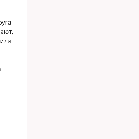
руга
дают,
 или
а
о