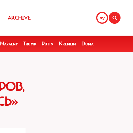
ARCHIVE
РУ
Navalny
Trump
Putin
Kremlin
Duma
РОВ,
СЬ»