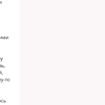
и
шими
лу
вь,
й,
у‑то
ось