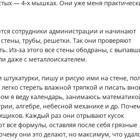
тых — 4‑х мышках. Они уже меня практическ
ются сотрудники администрации и начинают
стены, трубы, решетки. Так они проверяют
ь. Из-за этого все стены ободраны, с выпав
ли даже с металлоискателем.
штукатурки, пишу и рисую ими на стене, по
 легко стереть влажной тряпкой и писать вно
бом я веду календарь, занимаюсь математико
ии, алгебре, небесной механике и др. Почем
мщиков. Каждый раз они отрывают кусок
т все формулы, оставляя после себя грязные
очему они это делают, но максимум, что удал