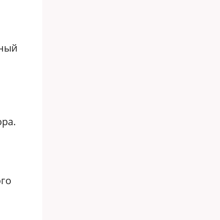
нный
ра.
ого