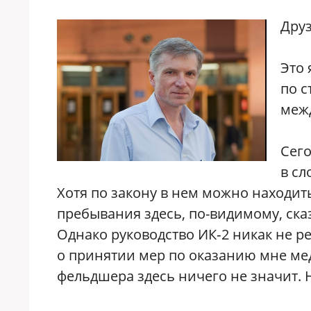
Друз
Это 
по с
меж
Сего
в сл
Хотя по закону в нем можно находить
пребывания здесь, по-видимому, ска
Однако руководство ИК‑2 никак не р
о принятии мер по оказанию мне м
фельдшера здесь ничего не значит. 