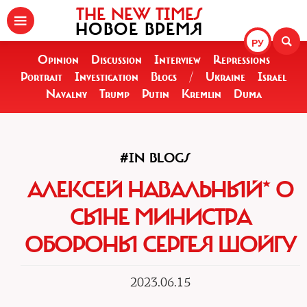
THE NEW TIMES
НОВОЕ ВРЕМЯ
РУ
Opinion
Discussion
Interview
Repressions
Portrait
Investigation
Blogs
/
Ukraine
Israel
Navalny
Trump
Putin
Kremlin
Duma
#IN BLOGS
АЛЕКСЕЙ НАВАЛЬНЫЙ* О
СЫНЕ МИНИСТРА
ОБОРОНЫ СЕРГЕЯ ШОЙГУ
2023.06.15