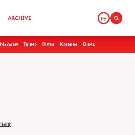
ARCHIVE
РУ
Navalny
Trump
Putin
Kremlin
Duma
ных