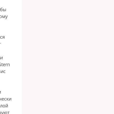
 бы
ному
тся
r
ми
Stern
зис
м
чески
шлой
ируют