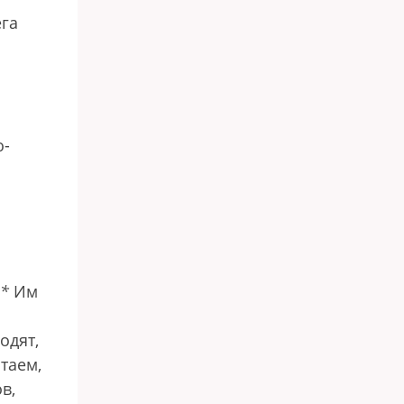
ега
о-
*
Им
одят,
итаем,
в,