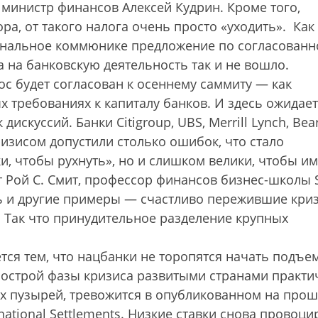
л министр финансов Алексей Кудрин. Кроме того,
ра, от такого налога очень просто «уходить».
Как
финальное коммюнике предложение по согласован
 на банковскую деятельность так и не вошло.
с будет согласован к осеннему саммиту — как
ых требованиях к капиталу банков. И здесь ожидае
дискуссий. Банки Citigroup, UBS, Merrill Lynch, Bea
ризисом допустили столько ошибок, что стало
и, чтобы рухнуть», но и слишком велики, чтобы и
 Рой С. Смит, профессор финансов бизнес-школы 
ь и другие примеры — счастливо пережившие кри
n. Так что принудительное разделение крупных
ется тем, что нацбанки не торопятся начать подъе
 острой фазы кризиса развитыми странами практи
ых пузырей, тревожится в опубликованном на про
rnational Settlements. Низкие ставки снова провоц