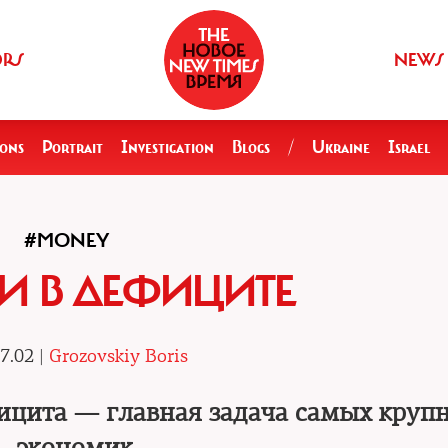
ORS
NEWS
ions
Portrait
Investigation
Blogs
/
Ukraine
Israel
#MONEY
И В ДЕФИЦИТЕ
7.02 |
Grozovskiy Boris
цита — главная задача самых круп