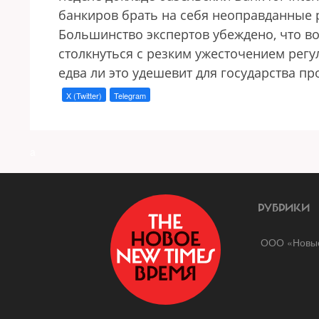
банкиров брать на себя неоправданные р
Большинство экспертов убеждено, что во
столкнуться с резким ужесточением ре
едва ли это удешевит для государства п
X (Twitter)
Telegram
a
РУБРИКИ
ООО «Новые