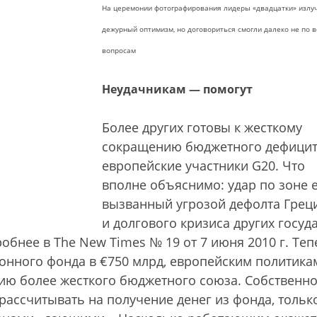
На церемонии фотографирования лидеры «двадцатки» излу
дежурный оптимизм, но договориться смогли далеко не по 
вопросам
Неудачникам — помогут
Более других готовы к жесткому
сокращению бюджетного дефици
европейские участники G20. Что
вполне объяснимо: удар по зоне е
вызванный угрозой дефолта Грец
и долгового кризиса других госуд
обнее в The New Times № 19 от 7 июня 2010 г.
Теп
ионного фонда в €750 млрд, европейским политика
нию более жесткого бюджетного союза. Собственно
рассчитывать на получение денег из фонда, тольк