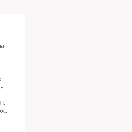
мы
о
ия
П.
ос,