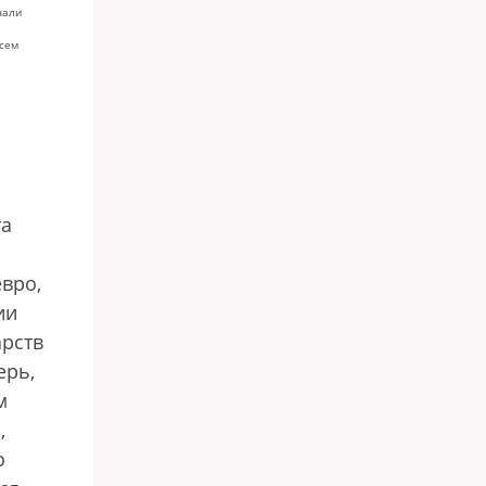
чали
всем
та
вро,
ии
арств
ерь,
м
,
о