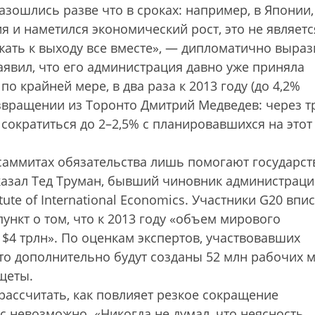
ошлись разве что в сроках: например, в Японии,
я и наметился экономический рост, это не являетс
ать к выходу все вместе», — дипломатично выраз
явил, что его администрация давно уже приняла
 крайней мере, в два раза к 2013 году (до 4,2%
озвращении из Tоронто Дмитрий Медведев: через т
ократиться до 2–2,5% с планировавшихся на этот
 саммитах обязательства лишь помогают государст
сказал Тед Труман, бывший чиновник администрац
tute of International Economics. Участники G20 впи
нкт о том, что к 2013 году «объем мирового
$4 трлн». По оценкам экспертов, участвовавших
что дополнительно будут созданы 52 млн рабочих м
щеты.
рассчитать, как повлияет резкое сокращение
с невозможно. «Никогда не думал, что неясность