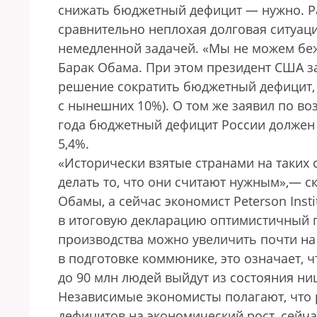
снижать бюджетный дефицит — нужно. Раз
сравнительно неплохая долговая ситуаци
немедленной задачей. «Мы не можем беж
Барак Обама. При этом президент США за
решение сократить бюджетный дефицит, по
с нынешних 10%). О том же заявил по в
года бюджетный дефицит России должен с
5,4%.
«Исторически взятые странами на таких
делать то, что они считают нужным»,— 
Обамы, а сейчас экономист Peterson Insti
в итоговую декларацию оптимистичный пу
производства можно увеличить почти на 
в подготовке коммюнике, это означает, 
до 90 млн людей выйдут из состояния ни
Независимые экономисты полагают, что 
дефицитов на экономический рост, сейча