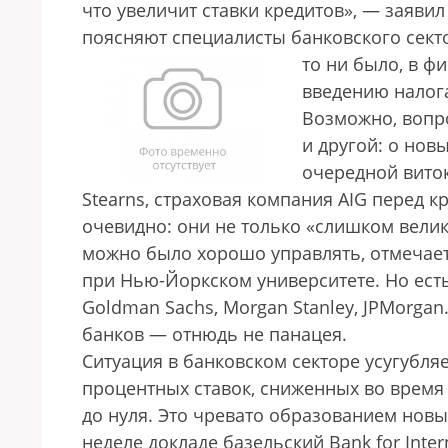
что увеличит ставки кредитов», — заяви
поясняют специалисты банковского секто
то ни было, в 
введению налога
Возможно, вопро
и другой: о нов
очередной виток 
Stearns, страховая компания AIG перед к
очевидно: они не только «слишком велик
можно было хорошо управлять, отмечает
при Нью-Йоркском университете. Но ест
Goldman Sachs, Morgan Stanley, JPMorga
банков — отнюдь не панацея.
Ситуация в банковском секторе усугубля
процентных ставок, сниженных во время
до нуля. Это чревато образованием нов
неделе докладе базельский Bank for Inte