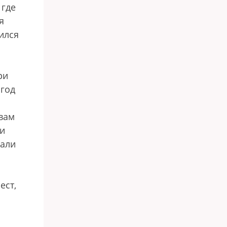
 где
я
ился
ри
 год
вам
ии
сали
ест,