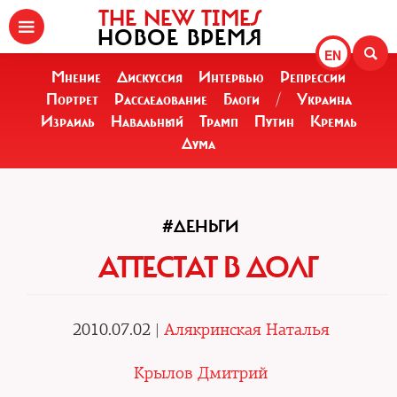
THE NEW TIMES
НОВОЕ ВРЕМЯ
EN
Мнение
Дискуссия
Интервью
Репрессии
Портрет
Расследование
Блоги
/
Украина
Израиль
Навальный
Трамп
Путин
Кремль
Дума
#ДЕНЬГИ
АТТЕСТАТ В ДОЛГ
2010.07.02 |
Алякринская Наталья
Крылов Дмитрий