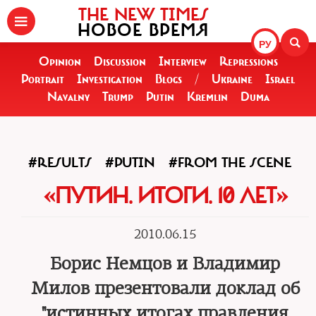
THE NEW TIMES
НОВОЕ ВРЕМЯ
РУ
Opinion
Discussion
Interview
Repressions
Portrait
Investigation
Blogs
/
Ukraine
Israel
Navalny
Trump
Putin
Kremlin
Duma
#RESULTS
#PUTIN
#FROM THE SCENE
«ПУТИН. ИТОГИ. 10 ЛЕТ»
2010.06.15
Борис Немцов и Владимир
Милов презентовали доклад об
"истинных итогах правления