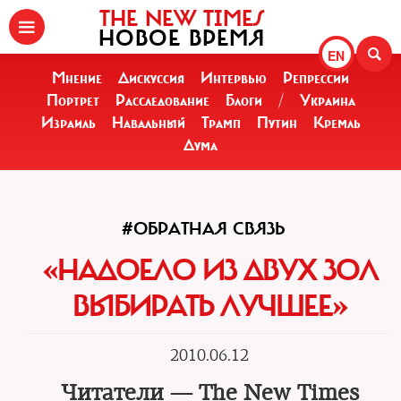
THE NEW TIMES
НОВОЕ ВРЕМЯ
EN
Мнение
Дискуссия
Интервью
Репрессии
Портрет
Расследование
Блоги
/
Украина
Израиль
Навальный
Трамп
Путин
Кремль
Дума
#ОБРАТНАЯ СВЯЗЬ
«НАДОЕЛО ИЗ ДВУХ ЗОЛ
ВЫБИРАТЬ ЛУЧШЕЕ»
2010.06.12
Читатели — The New Times