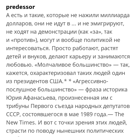
predessor
А есть и такие, которые не нажили миллиарда
долларов, они не идут в ... и не эмигрируют,
не ходят на демонстрации (как «за», так
и «против»), могут и вообще политикой не
интересоваться. Просто работают, растят
детей и внуков, делают карьеру и занимаются
любовью. «Молчаливое большинство» — так,
кажется, охарактеризовал таких людей один
из президентов США.
*
*
«Агрессивно-
послушное большинство» — фраза историка
Юрия Афанасьева, произнесенная им с
трибуны Первого съезда народных депутатов
СССР, состоявшегося в мае 1989 года.— The
New Times.
И вот с точки зрения этих людей,
страсти по поводу нынешних политических