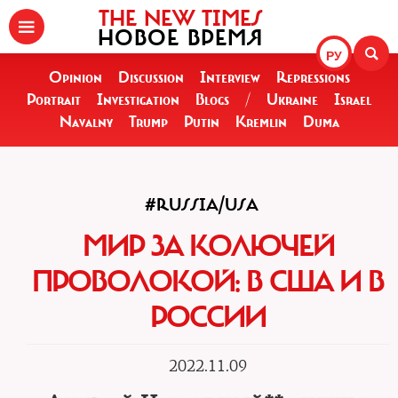
THE NEW TIMES
НОВОЕ ВРЕМЯ
РУ
Opinion
Discussion
Interview
Repressions
Portrait
Investigation
Blogs
/
Ukraine
Israel
Navalny
Trump
Putin
Kremlin
Duma
#RUSSIA/USA
МИР ЗА КОЛЮЧЕЙ
ПРОВОЛОКОЙ: В США И В
РОССИИ
2022.11.09