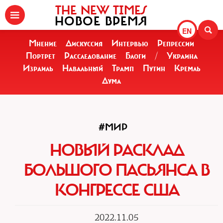
THE NEW TIMES
НОВОЕ ВРЕМЯ
EN
Мнение
Дискуссия
Интервью
Репрессии
Портрет
Расследование
Блоги
/
Украина
Израиль
Навальный
Трамп
Путин
Кремль
Дума
#МИР
НОВЫЙ РАСКЛАД
БОЛЬШОГО ПАСЬЯНСА В
КОНГРЕССЕ США
2022.11.05