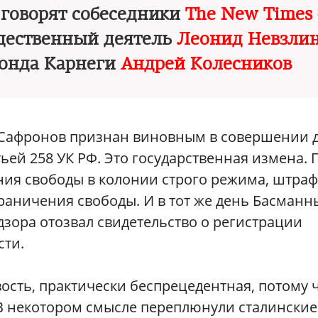
 говорят собеседники
The New Times
бщественный деятель
Леонид Невзли
фонда Карнеги
Андрей Колесников
 Сафронов признан виновным в совершении 
ьей 258 УК РФ. Это государственная измена. 
ния свободы в колонии строго режима, штраф
граничения свободы. И в тот же день Басманн
дзора отозвал свидетельство о регистрации
сти.
ость, практически беспрецедентная, потому 
. В некотором смысле переплюнули сталинские