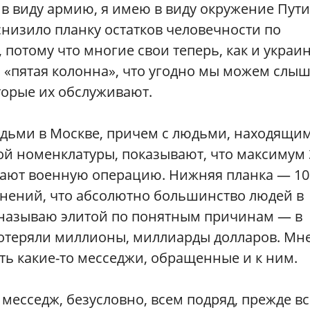
 в виду армию, я имею в виду окружение Пути
снизило планку остатков человечности по
потому что многие свои теперь, как и украи
 «пятая колонна», что угодно мы можем слы
торые их обслуживают.
юдьми в Москве, причем с людьми, находящим
кой номенклатуры, показывают, что максимум 
ают военную операцию. Нижняя планка — 10
мнений, что абсолютно большинство людей в
 называю элитой по понятным причинам — в
 потеряли миллионы, миллиарды долларов. Мн
есть какие-то месседжи, обращенные и к ним.
о месседж, безусловно, всем подряд, прежде в