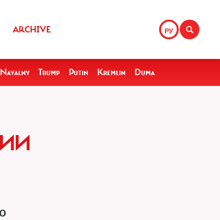
ARCHIVE
РУ
Navalny
Trump
Putin
Kremlin
Duma
ДИИ
о