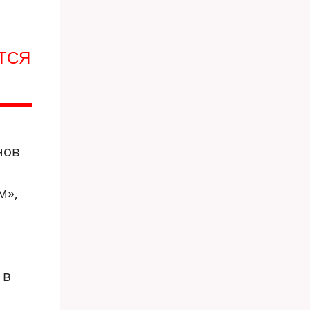
ТСЯ
нов
м»,
 в