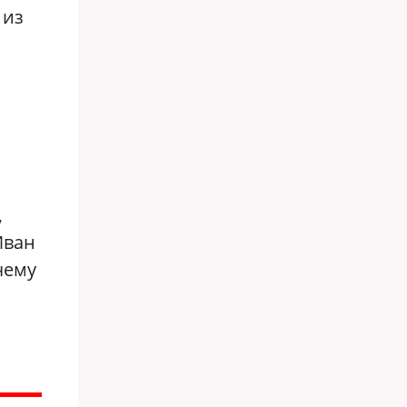
 из
,
Иван
чему