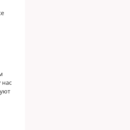
же
м
 нас
дуют