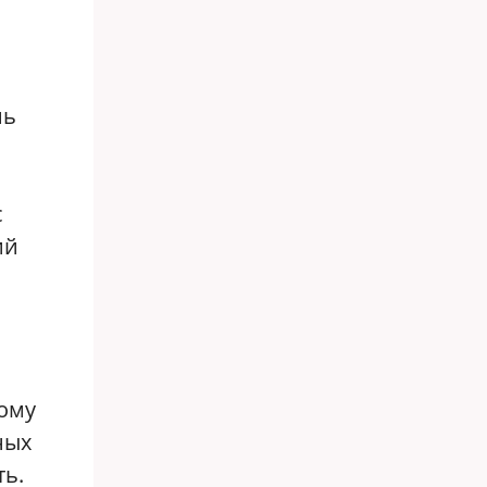
нь
с
ий
тому
ных
ть.