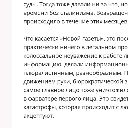
суды. Тогда тоже давали ни за что, н
времени без сталинизма. Возвращени
происходило в течение этих месяце
Что касается «Новой газеты», это по
практически ничего в легальном прос
колоссальное неуважение к работе л
информацию, делали информационн
плюралистичным, разнообразным. Пр
движением руки, бюрократической за
самое главное лицо тоже уничтожило
в фарватере первого лица. Это свид
катастрофы, которая происходит с лю
акцептуют.