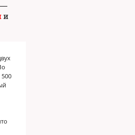
—
н
и
двух
По
 500
ый
что