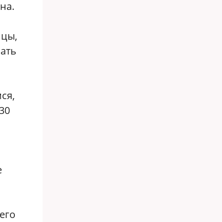
на.
нцы,
шать
ся,
30
е
сего