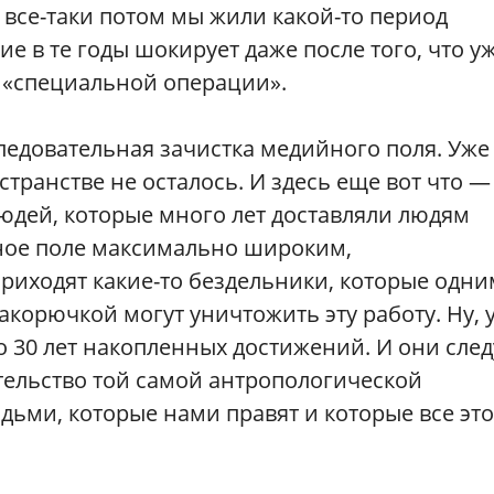
о все-таки потом мы жили какой-то период
е в те годы шокирует даже после того, что у
в «специальной операции».
следовательная зачистка медийного поля. Уже
транстве не осталось. И здесь еще вот что —
юдей, которые много лет доставляли людям
ое поле максимально широким,
иходят какие-то бездельники, которые одни
корючкой могут уничтожить эту работу. Ну, у
 30 лет накопленных достижений. И они сле
етельство той самой антропологической
дьми, которые нами правят и которые все это