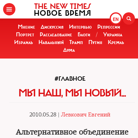
THE NEW TIMES
НОВОЕ ВРЕМЯ
EN
Мнение
Дискуссия
Интервью
Репрессии
Портрет
Расследование
Блоги
/
Украина
Израиль
Навальный
Трамп
Путин
Кремль
Дума
#ГЛАВНОЕ
МЫ НАШ, МЫ НОВЫЙ...
2010.05.28 |
Левкович Евгений
Альтернативное объединение