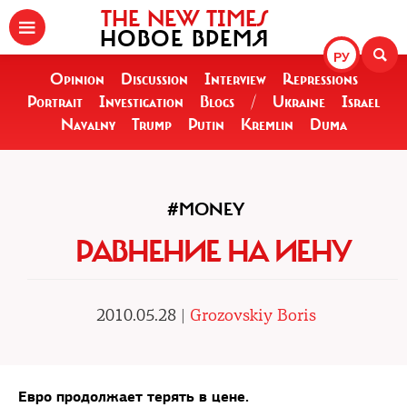
THE NEW TIMES
НОВОЕ ВРЕМЯ
РУ
Opinion
Discussion
Interview
Repressions
Portrait
Investigation
Blogs
/
Ukraine
Israel
Navalny
Trump
Putin
Kremlin
Duma
#MONEY
РАВНЕНИЕ НА ИЕНУ
2010.05.28 |
Grozovskiy Boris
Евро продолжает терять в цене.