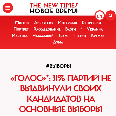
THE NEW TIMES
НОВОЕ ВРЕМЯ
EN
Мнение
Дискуссия
Интервью
Репрессии
Портрет
Расследование
Блоги
/
Украина
Израиль
Навальный
Трамп
Путин
Кремль
Дума
#ВЫБОРЫ
«ГОЛОС»*: 31% ПАРТИЙ НЕ
ВЫДВИНУЛИ СВОИХ
КАНДИДАТОВ НА
ОСНОВНЫЕ ВЫБОРЫ