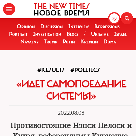
THE NEW TIMES
НОВОЕ ВРЕМЯ
РУ
Opinion
Discussion
Interview
Repressions
Portrait
Investigation
Blogs
/
Ukraine
Israel
Navalny
Trump
Putin
Kremlin
Duma
#RESULTS
#POLITICS
«ИДЕТ САМОПОЕДАНИЕ
СИСТЕМЫ»
2022.08.08
Противостояние Нэнси Пелоси и