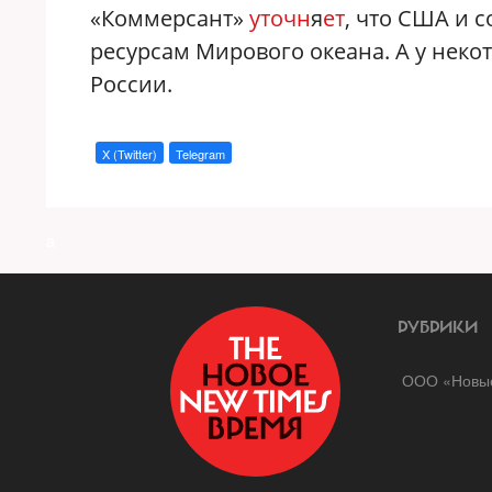
«Коммерсант»
уточн
я
ет
, что США и 
ресурсам Мирового океана. А у неко
России.
X (Twitter)
Telegram
a
РУБРИКИ
ООО «Новые