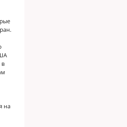
орые
ран.
ю
США
 в
ам
я на