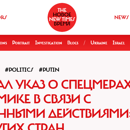
ORS
NEWS
ions
Portrait
Investigation
Blogs
/
Ukraine
Israel
#POLITICS
#PUTIN
Л УКАЗ О СПЕЦМЕРАХ
ИКЕ В СВЯЗИ С
ЕННЫМИ ДЕЙСТВИЯМИ
УГИХ СТРАН