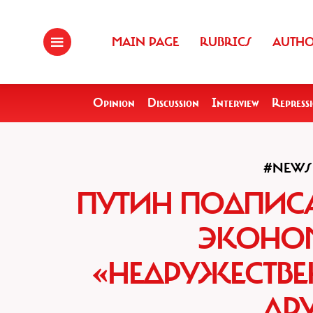
MAIN PAGE
RUBRICS
AUTH
Opinion
Discussion
Interview
Repress
#NEWS
ПУТИН ПОДПИСА
ЭКОНОМ
«НЕДРУЖЕСТВ
ДР