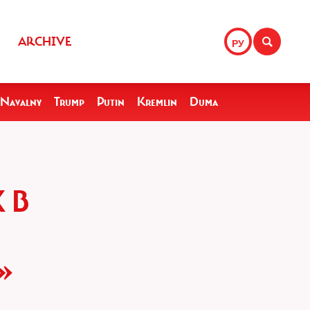
ARCHIVE
РУ
Navalny
Trump
Putin
Kremlin
Duma
 В
»