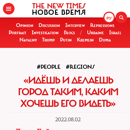
THE NEW TIMES
НОВОЕ ВРЕМЯ
РУ
Opinion
Discussion
Interview
Repressions
Portrait
Investigation
Blogs
/
Ukraine
Israel
Navalny
Trump
Putin
Kremlin
Duma
#PEOPLE
#REGIONS
«ИДЁШЬ И ДЕЛАЕШЬ
ГОРОД ТАКИМ, КАКИМ
ХОЧЕШЬ ЕГО ВИДЕТЬ»
2022.08.02