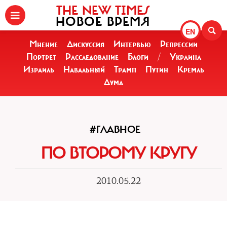
THE NEW TIMES
НОВОЕ ВРЕМЯ
EN
Мнение
Дискуссия
Интервью
Репрессии
Портрет
Расследование
Блоги
/
Украина
Израиль
Навальный
Трамп
Путин
Кремль
Дума
#ГЛАВНОЕ
ПО ВТОРОМУ КРУГУ
2010.05.22