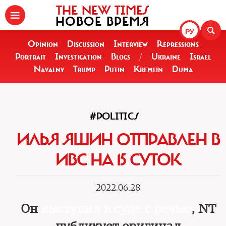
THE NEW TIMES
НОВОЕ ВРЕМЯ
РУ
Opinion
Discussion
Interview
Repressions
Portrait
Investigation
Blogs
/
Ukraine
Israel
Navalny
Trump
Putin
Kremlin
Duma
#POLITICS
ИЛЬЯ ЯШИН ОТПРАВЛЕН В
ИВС НА 15 СУТОК
2022.06.28
Он
выступил в суде с речью
, NT