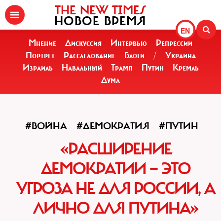
THE NEW TIMES
НОВОЕ ВРЕМЯ
EN
Мнение
Дискуссия
Интервью
Репрессии
Портрет
Расследование
Блоги
/
Украина
Израиль
Навальный
Трамп
Путин
Кремль
Дума
#ВОЙНА
#ДЕМОКРАТИЯ
#ПУТИН
«РАСШИРЕНИЕ
ДЕМОКРАТИИ — ЭТО
УГРОЗА НЕ ДЛЯ РОССИИ, А
ЛИЧНО ДЛЯ ПУТИНА»