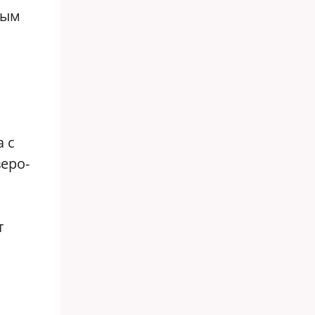
ным
 с
веро-
т