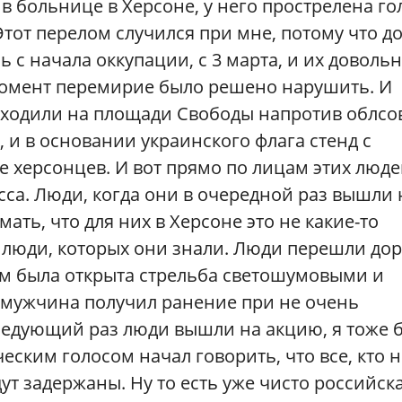
в больнице в Херсоне, у него прострелена го
Этот перелом случился при мне, потому что д
 с начала оккупации, с 3 марта, и их доволь
 момент перемирие было решено нарушить. И
ходили на площади Свободы напротив облсов
, и в основании украинского флага стенд с
 херсонцев. И вот прямо по лицам этих люд
са. Люди, когда они в очередной раз вышли 
ать, что для них в Херсоне это не какие-то
люди, которых они знали. Люди перешли дор
им была открыта стрельба светошумовыми и
з мужчина получил ранение при не очень
следующий раз люди вышли на акцию, я тоже 
ческим голосом начал говорить, что все, кто н
дут задержаны. Ну то есть уже чисто российск