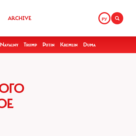
ARCHIVE
РУ
Navalny
Trump
Putin
Kremlin
Duma
КОГО
ОЕ