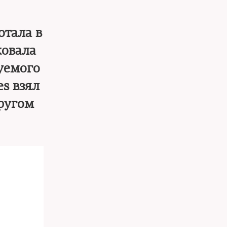
отала в
ковала
уемого
s взял
кругом