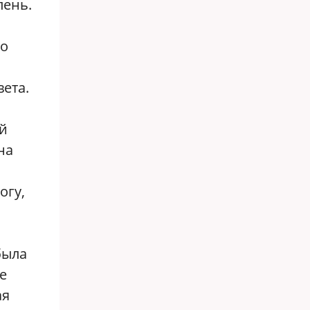
лень.
о
но
ета.
ей
на
огу,
была
е
ая