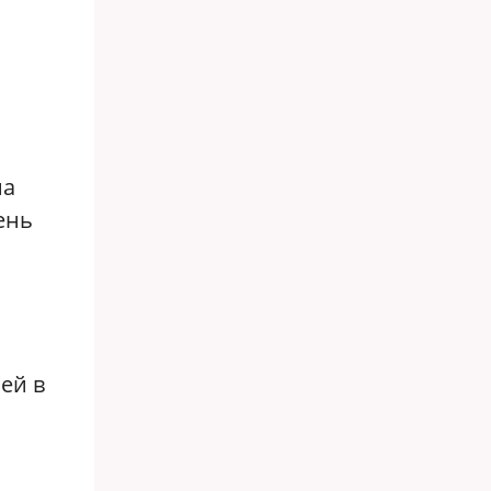
на
ень
ей в