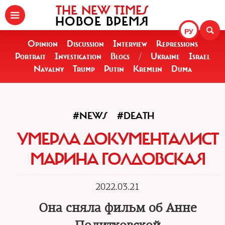
THE NEW TIMES
НОВОЕ ВРЕМЯ
РУ
Opinion
Discussion
Interview
Repressions
Portrait
Investigation
Blogs
/
Ukraine
Israel
Navalny
Trump
Putin
Kremlin
Duma
#NEWS
#DEATH
УМЕРЛА ДОКУМЕНТАЛИСТ
МАРИНА ГОЛДОВСКАЯ
2022.03.21
Она сняла фильм об Анне