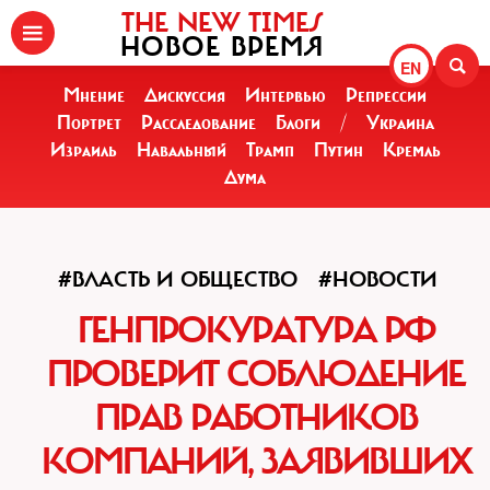
THE NEW TIMES
НОВОЕ ВРЕМЯ
EN
Мнение
Дискуссия
Интервью
Репрессии
Портрет
Расследование
Блоги
/
Украина
Израиль
Навальный
Трамп
Путин
Кремль
Дума
#ВЛАСТЬ И ОБЩЕСТВО
#НОВОСТИ
ГЕНПРОКУРАТУРА РФ
ПРОВЕРИТ СОБЛЮДЕНИЕ
ПРАВ РАБОТНИКОВ
КОМПАНИЙ, ЗАЯВИВШИХ