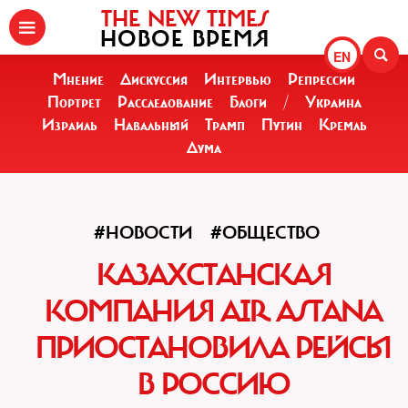
THE NEW TIMES
НОВОЕ ВРЕМЯ
EN
Мнение
Дискуссия
Интервью
Репрессии
Портрет
Расследование
Блоги
/
Украина
Израиль
Навальный
Трамп
Путин
Кремль
Дума
#НОВОСТИ
#ОБЩЕСТВО
КАЗАХСТАНСКАЯ
КОМПАНИЯ AIR ASTANA
ПРИОСТАНОВИЛА РЕЙСЫ
В РОССИЮ