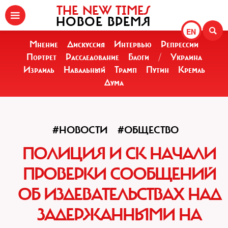
THE NEW TIMES
НОВОЕ ВРЕМЯ
EN
Мнение
Дискуссия
Интервью
Репрессии
Портрет
Расследование
Блоги
/
Украина
Израиль
Навальный
Трамп
Путин
Кремль
Дума
#НОВОСТИ
#ОБЩЕСТВО
ПОЛИЦИЯ И СК НАЧАЛИ
ПРОВЕРКИ СООБЩЕНИЙ
ОБ ИЗДЕВАТЕЛЬСТВАХ НАД
ЗАДЕРЖАННЫМИ НА