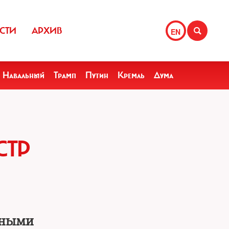
СТИ
АРХИВ
EN
Навальный
Трамп
Путин
Кремль
Дума
СТР
нными