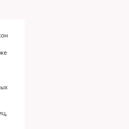
кон
кже
ных
иц,