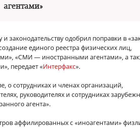
агентами»
у и законодательству одобрил поправки в «за
создание единого реестра физических лиц,
ми», «СМИ — иностранными агентами», а та
», передает «
Интерфакс
».
ле, о сотрудниках и членах организаций,
телях, руководителях и сотрудниках зарубеж
анного агента».
стров аффилированных с «иноагентами» физл