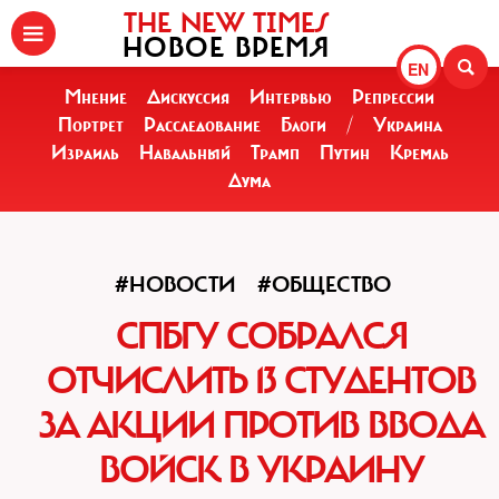
THE NEW TIMES
НОВОЕ ВРЕМЯ
EN
Мнение
Дискуссия
Интервью
Репрессии
Портрет
Расследование
Блоги
/
Украина
Израиль
Навальный
Трамп
Путин
Кремль
Дума
#НОВОСТИ
#ОБЩЕСТВО
СПБГУ СОБРАЛСЯ
ОТЧИСЛИТЬ 13 СТУДЕНТОВ
ЗА АКЦИИ ПРОТИВ ВВОДА
ВОЙСК В УКРАИНУ