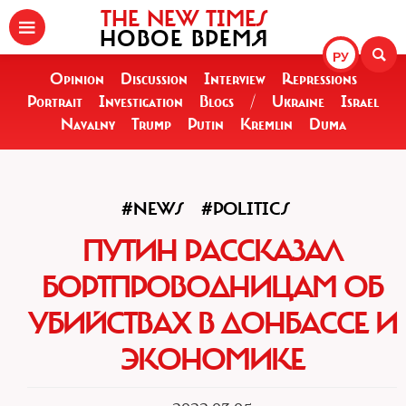
THE NEW TIMES
НОВОЕ ВРЕМЯ
РУ
Opinion
Discussion
Interview
Repressions
Portrait
Investigation
Blogs
/
Ukraine
Israel
Navalny
Trump
Putin
Kremlin
Duma
#NEWS
#POLITICS
ПУТИН РАССКАЗАЛ
БОРТПРОВОДНИЦАМ ОБ
УБИЙСТВАХ В ДОНБАССЕ И
ЭКОНОМИКЕ