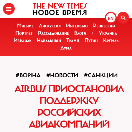
THE NEW TIMES
НОВОЕ ВРЕМЯ
EN
Мнение
Дискуссия
Интервью
Репрессии
Портрет
Расследование
Блоги
/
Украина
Израиль
Навальный
Трамп
Путин
Кремль
Дума
#ВОЙНА
#НОВОСТИ
#САНКЦИИ
AIRBUS ПРИОСТАНОВИЛ
ПОДДЕРЖКУ
РОССИЙСКИХ
АВИАКОМПАНИЙ