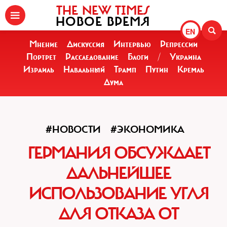
THE NEW TIMES
НОВОЕ ВРЕМЯ
EN
Мнение
Дискуссия
Интервью
Репрессии
Портрет
Расследование
Блоги
/
Украина
Израиль
Навальный
Трамп
Путин
Кремль
Дума
#НОВОСТИ
#ЭКОНОМИКА
ГЕРМАНИЯ ОБСУЖДАЕТ
ДАЛЬНЕЙШЕЕ
ИСПОЛЬЗОВАНИЕ УГЛЯ
ДЛЯ ОТКАЗА ОТ