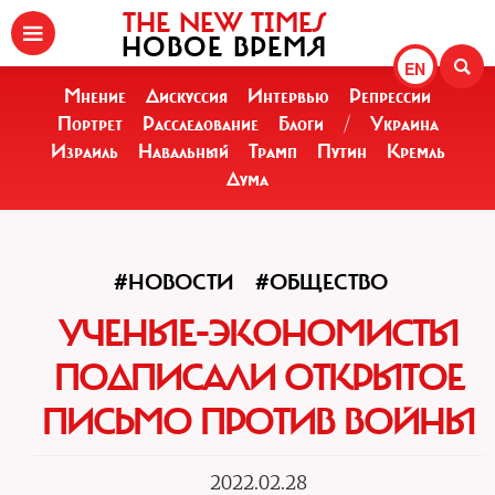
THE NEW TIMES
НОВОЕ ВРЕМЯ
EN
Мнение
Дискуссия
Интервью
Репрессии
Портрет
Расследование
Блоги
/
Украина
Израиль
Навальный
Трамп
Путин
Кремль
Дума
#НОВОСТИ
#ОБЩЕСТВО
УЧЕНЫЕ-ЭКОНОМИСТЫ
ПОДПИСАЛИ ОТКРЫТОЕ
ПИСЬМО ПРОТИВ ВОЙНЫ
2022.02.28