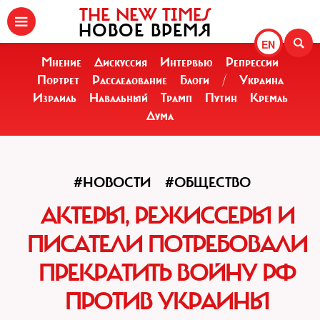
THE NEW TIMES
НОВОЕ ВРЕМЯ
EN
Мнение
Дискуссия
Интервью
Репрессии
Портрет
Расследование
Блоги
/
Украина
Израиль
Навальный
Трамп
Путин
Кремль
Дума
#НОВОСТИ
#ОБЩЕСТВО
АКТЕРЫ, РЕЖИССЕРЫ И
ПИСАТЕЛИ ПОТРЕБОВАЛИ
ПРЕКРАТИТЬ ВОЙНУ РФ
ПРОТИВ УКРАИНЫ