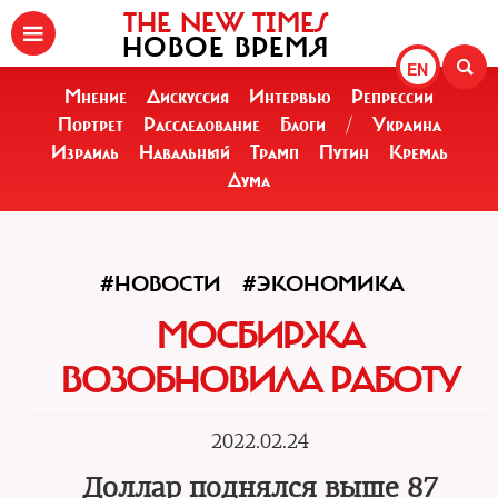
THE NEW TIMES
НОВОЕ ВРЕМЯ
EN
Мнение
Дискуссия
Интервью
Репрессии
Портрет
Расследование
Блоги
/
Украина
Израиль
Навальный
Трамп
Путин
Кремль
Дума
#НОВОСТИ
#ЭКОНОМИКА
МОСБИРЖА
ВОЗОБНОВИЛА РАБОТУ
2022.02.24
Доллар поднялся выше 87