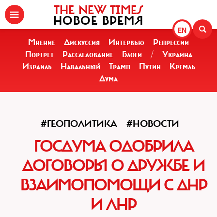
THE NEW TIMES
НОВОЕ ВРЕМЯ
EN
Мнение
Дискуссия
Интервью
Репрессии
Портрет
Расследование
Блоги
/
Украина
Израиль
Навальный
Трамп
Путин
Кремль
Дума
#ГЕОПОЛИТИКА
#НОВОСТИ
ГОСДУМА ОДОБРИЛА
ДОГОВОРЫ О ДРУЖБЕ И
ВЗАИМОПОМОЩИ С ДНР
И ЛНР